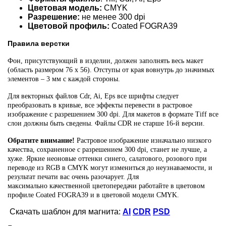
Цветовая модель:
CMYK
Разрешение:
не менее 300 dpi
Цветовой профиль:
Coated FOGRA39
Правила верстки
Фон, присутствующий в изделии, должен заполнять весь макет
(область размером 76 х 56). Отступы от края вовнутрь до значимых
элементов – 3 мм с каждой стороны.
Для векторных файлов Cdr, Ai, Eps все шрифты следует
преобразовать в кривые, все эффекты перевести в растровое
изображение с разрешением 300 dpi. Для макетов в формате Tiff все
слои должны быть сведены. Файлы CDR не старше 16-й версии.
Обратите внимание!
Растровое изображение изначально низкого
качества, сохраненное с разрешением 300 dpi, станет не лучше, а
хуже. Яркие неоновые оттенки синего, салатового, розового при
переводе из RGB в CMYK могут измениться до неузнаваемости, и
результат печати вас очень разочарует. Для
максимально качественной цветопередачи работайте в цветовом
профиле Coated FOGRA39 и в цветовой модели CMYK.
Скачать шаблон для магнита:
AI
CDR
PSD