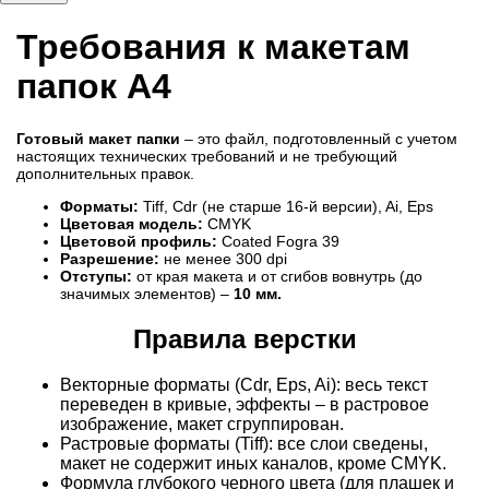
Требования к макетам
папок А4
Готовый макет папки
– это файл, подготовленный с учетом
настоящих технических требований и не требующий
дополнительных правок.
Форматы:
Tiff, Cdr (не старше 16-й версии), Ai, Eps
Цветовая модель:
CMYK
Цветовой профиль:
Coated Fogra 39
Разрешение:
не менее 300 dpi
Отступы:
от края макета и от сгибов вовнутрь (до
значимых элементов) –
10 мм.
Правила верстки
Векторные форматы (Cdr, Eps, Ai): весь текст
переведен в кривые, эффекты – в растровое
изображение, макет сгруппирован.
Растровые форматы (Tiff): все слои сведены,
макет не содержит иных каналов, кроме CMYK.
Формула глубокого черного цвета (для плашек и