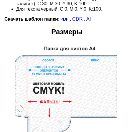
заливок): С:30, M:30, Y:30, K:100.
Для текста черный: C:0, M:0, Y:0, K:100.
Скачать шаблон папки
:
,
CDR
,
AI
PDF
Размеры