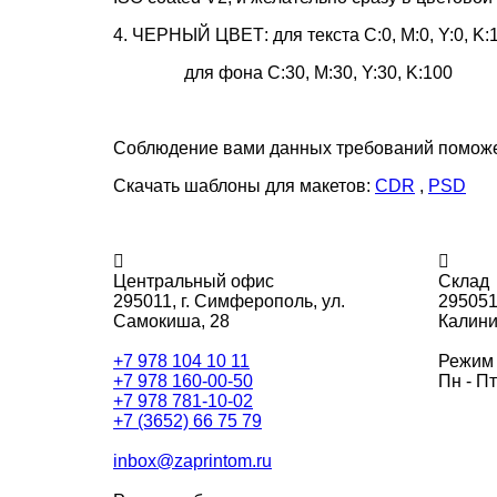
4. ЧЕРНЫЙ ЦВЕТ: для текста C:0, M:0, Y:0, K:
для фона C:30, M:30, Y:30, K:100
Соблюдение вами данных требований поможет
Скачать шаблоны для макетов:
CDR
,
PSD
Центральный офис
Склад
295011,
г. Симферополь, ул.
295051
Самокиша, 28
Калини
+7 978 104 10 11
Режим 
+7 978 160-00-50
Пн - Пт
+7 978 781-10-02
+7 (3652) 66 75 79
inbox@zaprintom.ru