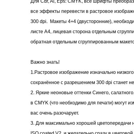
Для Cdr, Ai, Eps: CMYK, все шрифты преобраз
все эффекты перевести в растровое изобра
300 dpi. Макеты 4+4 (двусторонние), необход
листе А4, лицевая сторона отдельным сгруп
обратная отдельным сгруппированным макето
Важно знать!
1.Растровое изображение изначально низкого
сохранённое с разрешением 300 dpi станет не
2. Яркие неоновые оттенки Синего, салатного
в CMYK (что необходимо для печати) могут из
вас очень разочарует.
3. Для максимально хорошей цветопередачи 
ISO coated V2, и желательно сразу в цветово