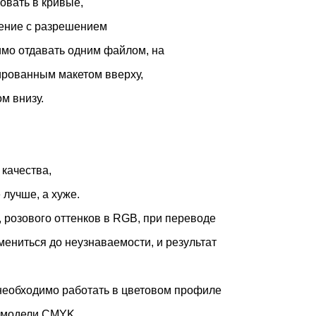
овать в кривые,
жение с разрешением
имо отдавать одним файлом, на
пированным макетом вверху,
м внизу.
 качества,
 лучше, а хуже.
, розового оттенков в RGB, при переводе
мениться до неузнаваемости, и результат
необходимо работать в цветовом профиле
й модели CMYK.