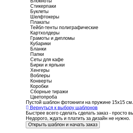
Блокноты
Стикерпаки
Буклеты
Шелфтокеры
Плакаты
Тейбл-тенты полиграфические
Картхолдеры
Грамоты и дипломы
Кубарики
Бланки
Папки
Сеты для кафе
Бирки и ярлыки
Хенгеры
Воблеры
Конверты
Коробки
Сборные тиражи
Цветопроба
Пустой шаблон фотокниги на пружине 15х15 см.
Вернуться к выбору шаблонов
Быстрее всего сделать сделать заказ - просто 
Недорого, ждать и платить за дизайн не нужно.
Открыть шаблон и начать заказ