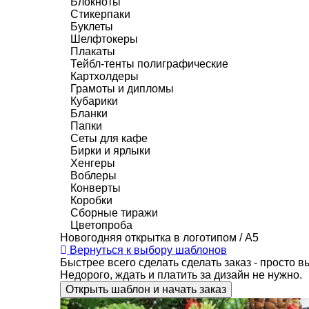
Блокноты
Стикерпаки
Буклеты
Шелфтокеры
Плакаты
Тейбл-тенты полиграфические
Картхолдеры
Грамоты и дипломы
Кубарики
Бланки
Папки
Сеты для кафе
Бирки и ярлыки
Хенгеры
Воблеры
Конверты
Коробки
Сборные тиражи
Цветопроба
Новогодняя открытка в логотипом / А5
Вернуться к выбору шаблонов
Быстрее всего сделать сделать заказ - просто 
Недорого, ждать и платить за дизайн не нужно.
Открыть шаблон и начать заказ