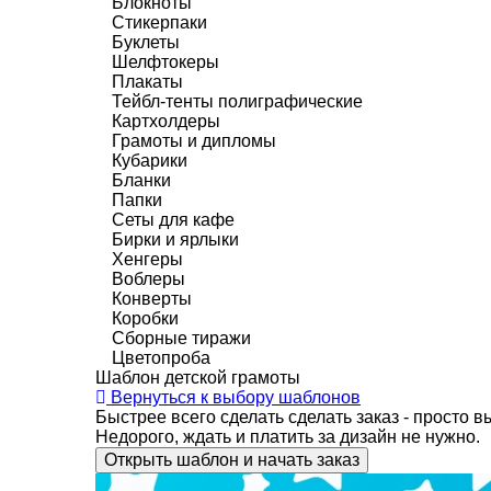
Блокноты
Стикерпаки
Буклеты
Шелфтокеры
Плакаты
Тейбл-тенты полиграфические
Картхолдеры
Грамоты и дипломы
Кубарики
Бланки
Папки
Сеты для кафе
Бирки и ярлыки
Хенгеры
Воблеры
Конверты
Коробки
Сборные тиражи
Цветопроба
Шаблон детской грамоты
Вернуться к выбору шаблонов
Быстрее всего сделать сделать заказ - просто 
Недорого, ждать и платить за дизайн не нужно.
Открыть шаблон и начать заказ