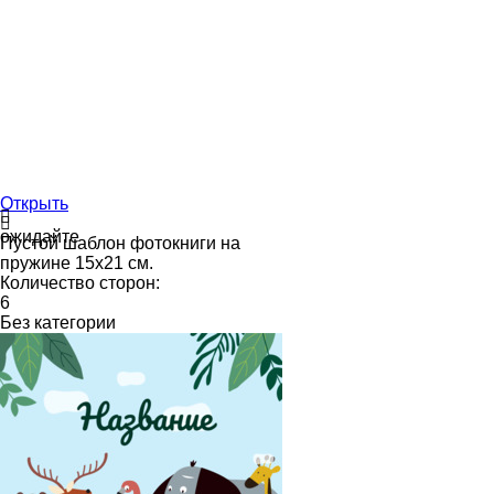
Открыть
ожидайте
Пустой шаблон фотокниги на
пружине 15х21 см.
Количество сторон:
6
Без категории