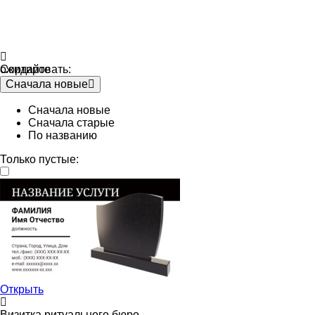
Сортировать:
ожидайте
Сначала новые
Сначала новые
Сначала старые
По названию
Только пустые:
Открыть
Визитка ритуального бюро