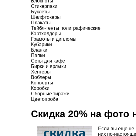
Блокноты
Стикерпаки
Буклеты
Шелфтокеры
Плакаты
Тейбл-тенты полиграфические
Картхолдеры
Грамоты и дипломы
Кубарики
Бланки
Папки
Сеты для кафе
Бирки и ярлыки
Хенгеры
Воблеры
Конверты
Коробки
Сборные тиражи
Цветопроба
Скидка 20% на фото н
Если вы еще не 
них по-настояще