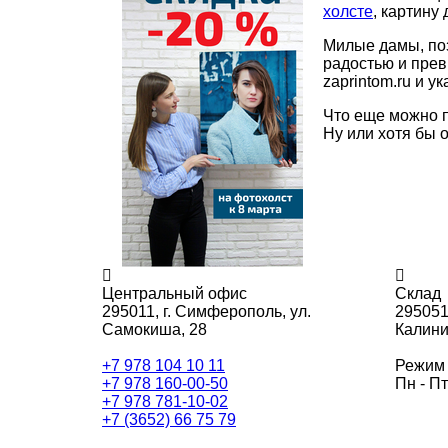
холсте
, картину
Милые дамы, поз
радостью и прев
zaprintom.ru и у
Что еще можно 
Ну или хотя бы о
Центральный офис
Склад
295011,
г. Симферополь, ул.
295051
Самокиша, 28
Калини
+7 978 104 10 11
Режим 
+7 978 160-00-50
Пн - Пт
+7 978 781-10-02
+7 (3652) 66 75 79