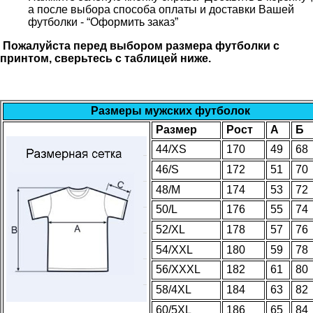
а после выбора способа оплаты и доставки Вашей
футболки - “Оформить заказ”
Пожалуйста перед выбором размера футболки с
принтом, сверьтесь с таблицей ниже.
Размеры мужских футболок
Размер
Рост
А
Б
44/XS
170
49
68
46/S
172
51
70
48/M
174
53
72
50/L
176
55
74
52/XL
178
57
76
54/XXL
180
59
78
56/XXXL
182
61
80
58/4XL
184
63
82
60/5XL
186
65
84