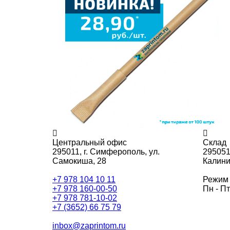
Центральный офис
Склад
295011,
г. Симферополь, ул.
295051
Самокиша, 28
Калини
+7 978 104 10 11
Режим 
+7 978 160-00-50
Пн - Пт
+7 978 781-10-02
+7 (3652) 66 75 79
inbox@zaprintom.ru