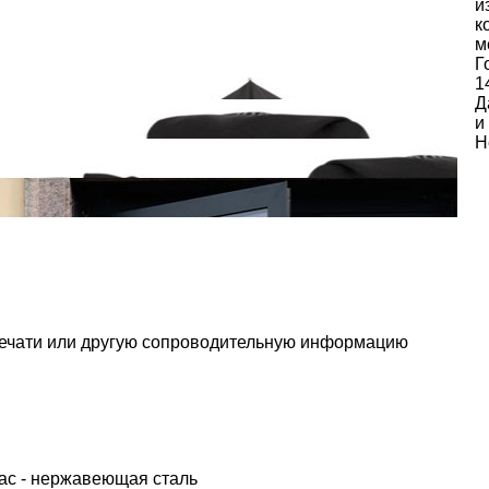
и
к
м
Г
1
Д
и
Н
печати или другую сопроводительную информацию
кас - нержавеющая сталь