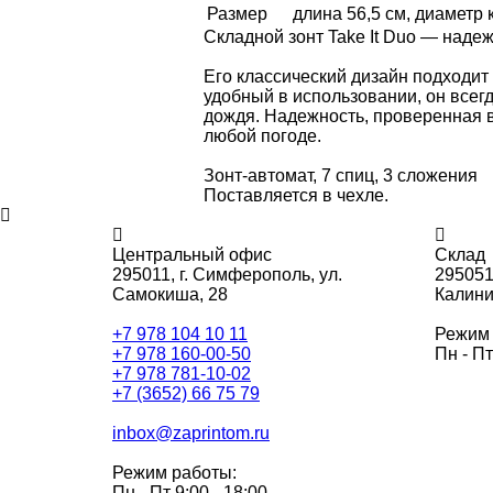
Размер
длина 56,5 см, диаметр 
Складной зонт Take It Duo — над
Его классический дизайн подходит 
удобный в использовании, он всегд
дождя. Надежность, проверенная в
любой погоде.
Зонт-автомат, 7 спиц, 3 сложения
Поставляется в чехле.
Центральный офис
Склад
295011,
г. Симферополь, ул.
295051
Самокиша, 28
Калини
+7 978 104 10 11
Режим 
+7 978 160-00-50
Пн - Пт
+7 978 781-10-02
+7 (3652) 66 75 79
inbox@zaprintom.ru
Режим работы:
Пн - Пт 9:00 - 18:00