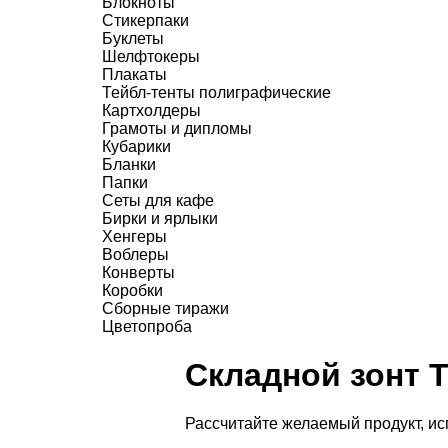
Блокноты
Стикерпаки
Буклеты
Шелфтокеры
Плакаты
Тейбл-тенты полиграфические
Картхолдеры
Грамоты и дипломы
Кубарики
Бланки
Папки
Сеты для кафе
Бирки и ярлыки
Хенгеры
Воблеры
Конверты
Коробки
Сборные тиражи
Цветопроба
Складной зонт T
Рассчитайте желаемый продукт, и