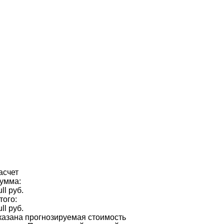
асчет
умма:
ull руб.
того:
ull руб.
казана прогнозируемая стоимость