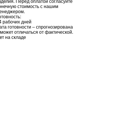
зделия. Перед оплатой согласуйте
онечную стоимость с нашим
енеджером.
отовность:
4 рабочих дней
ата готовности – спрогнозирована
 может отличаться от фактической.
ет на складе