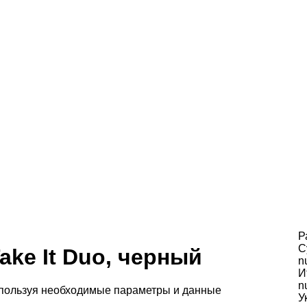
Р
С
ake It Duo, черный
n
И
n
спользуя необходимые параметры и данные
У