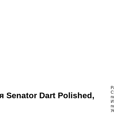
Р
С
 Senator Dart Polished,
n
И
n
У