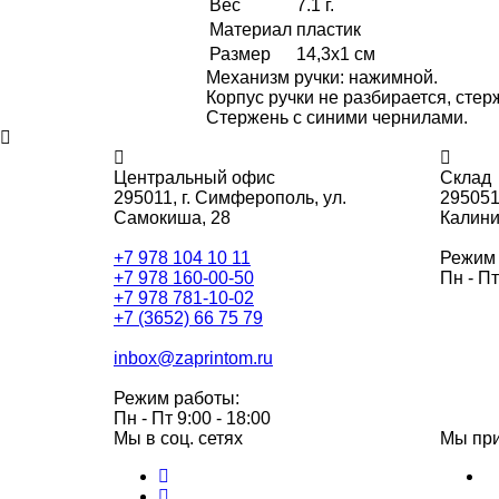
Вес
7.1 г.
Материал
пластик
Размер
14,3x1 см
Механизм ручки: нажимной.
Корпус ручки не разбирается, стер
Стержень с синими чернилами.
Центральный офис
Склад
295011,
г. Симферополь, ул.
295051
Самокиша, 28
Калини
+7 978 104 10 11
Режим 
+7 978 160-00-50
Пн - Пт
+7 978 781-10-02
+7 (3652) 66 75 79
inbox@zaprintom.ru
Режим работы:
Пн - Пт 9:00 - 18:00
Мы в соц. сетях
Мы пр