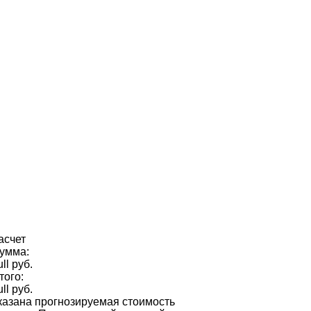
асчет
умма:
ull руб.
того:
ull руб.
казана прогнозируемая стоимость