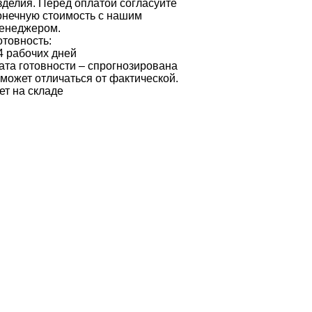
зделия. Перед оплатой согласуйте
онечную стоимость с нашим
енеджером.
отовность:
4 рабочих дней
ата готовности – спрогнозирована
 может отличаться от фактической.
ет на складе