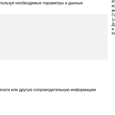
и
спользуя необходимые параметры и данные
к
м
Г
1
Д
и
Н
печати или другую сопроводительную информацию