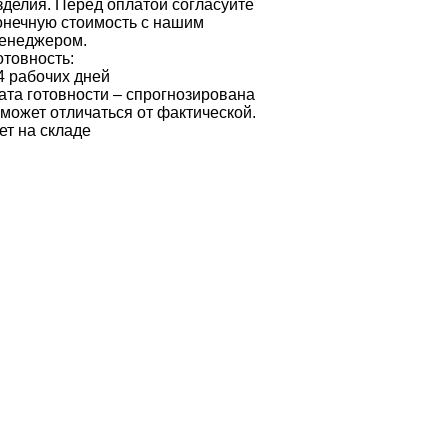
зделия. Перед оплатой согласуйте
онечную стоимость с нашим
енеджером.
отовность:
4 рабочих дней
ата готовности – спрогнозирована
 может отличаться от фактической.
ет на складе