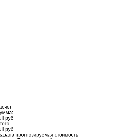
асчет
умма:
ull руб.
того:
ull руб.
казана прогнозируемая стоимость