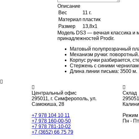
Описание
Вес
11 г.
Материал
пластик
Размер
13,8х1
Модель DS3 — вечная классика и 
принадлежностей Prodir.
Матовый полупрозрачный плас
Механизм ручки: поворотный.
Корпус ручки разбирается, ст
Стержень с синими чернилам
Длина линии письма: 3500 м.
Центральный офис
Склад
295011,
г. Симферополь, ул.
295051
Самокиша, 28
Калини
+7 978 104 10 11
Режим 
+7 978 160-00-50
Пн - Пт
+7 978 781-10-02
+7 (3652) 66 75 79