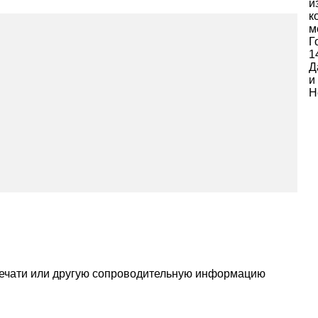
и
к
м
Г
1
Д
и
Н
печати или другую сопроводительную информацию