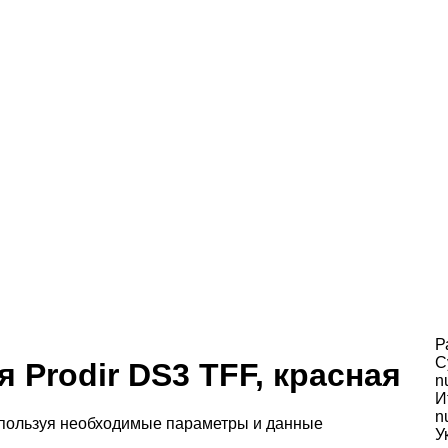
Р
С
 Prodir DS3 TFF, красная
n
И
n
спользуя необходимые параметры и данные
У