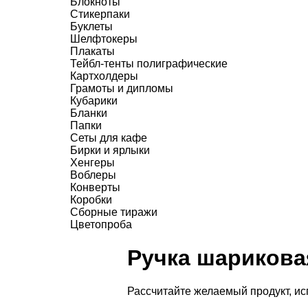
Блокноты
Стикерпаки
Буклеты
Шелфтокеры
Плакаты
Тейбл-тенты полиграфические
Картхолдеры
Грамоты и дипломы
Кубарики
Бланки
Папки
Сеты для кафе
Бирки и ярлыки
Хенгеры
Воблеры
Конверты
Коробки
Сборные тиражи
Цветопроба
Ручка шариковая
Рассчитайте желаемый продукт, и