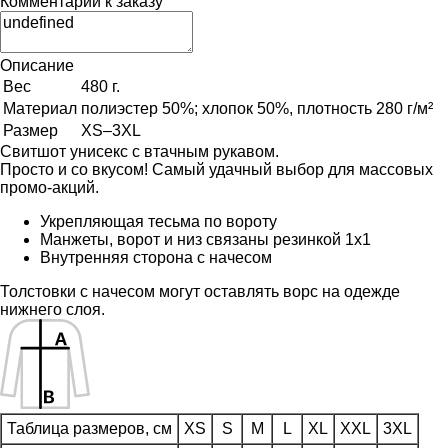
Комментарий к заказу
Описание
Вес
480 г.
Материал
полиэстер 50%; хлопок 50%, плотность 280 г/м²
Размер
XS–3XL
Свитшот унисекс с втачным рукавом.
Просто и со вкусом! Самый удачный выбор для массовых
промо-акций.
Укрепляющая тесьма по вороту
Манжеты, ворот и низ связаны резинкой 1х1
Внутренняя сторона с начесом
Толстовки с начесом могут оставлять ворс на одежде
нижнего слоя.
Таблица размеров, см
XS
S
M
L
XL
XXL
3XL