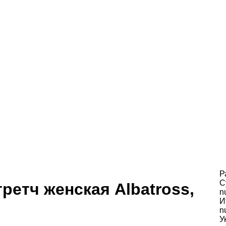
Р
С
ретч женская Albatross,
n
И
n
У