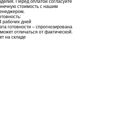
зделия. Перед оплатой согласуйте
онечную стоимость с нашим
енеджером.
отовность:
4 рабочих дней
ата готовности – спрогнозирована
 может отличаться от фактической.
ет на складе