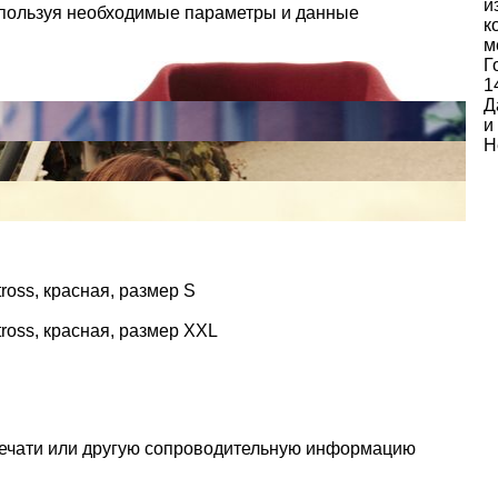
и
спользуя необходимые параметры и данные
к
м
Г
1
Д
и
Н
ross, красная, размер S
ross, красная, размер XXL
печати или другую сопроводительную информацию