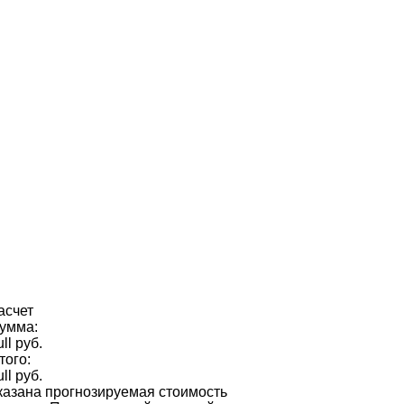
асчет
умма:
ull руб.
того:
ull руб.
казана прогнозируемая стоимость