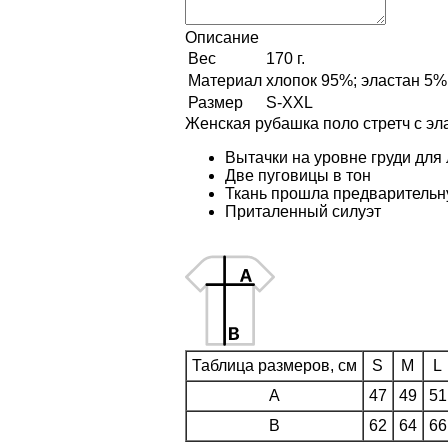
Описание
Вес
170 г.
Материал
хлопок 95%; эластан 5%,
Размер
S-XXL
Женская рубашка поло стретч с эла
Вытачки на уровне груди для
Две пуговицы в тон
Ткань прошла предварительн
Приталенный силуэт
Таблица размеров, см
S
M
L
A
47
49
51
B
62
64
66