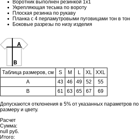
Воротник выполнен резинкой 1х1
Укрепляющая тесьма по вороту
Плоская резинка по рукаву
Планка с 4 перламутровыми пуговицами тон в тон
Боковые разрезы по низу изделия
Таблица размеров, см
S
M
L
XL
XXL
A
43
46
49
52
55
B
61
63
65
67
69
Допускаются отклонения в 5% от указанных параметров по
размеру и цвету.
Расчет
Сумма:
null руб.
Итого: