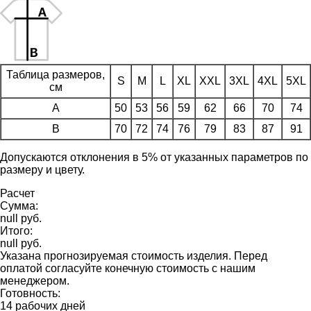
Таблица размеров,
S
M
L
XL
XXL
3XL
4XL
5XL
см
A
50
53
56
59
62
66
70
74
B
70
72
74
76
79
83
87
91
Допускаются отклонения в 5% от указанных параметров по
размеру и цвету.
Расчет
Сумма:
null руб.
Итого:
null руб.
Указана прогнозируемая стоимость изделия. Перед
оплатой согласуйте конечную стоимость с нашим
менеджером.
Готовность:
14 рабочих дней