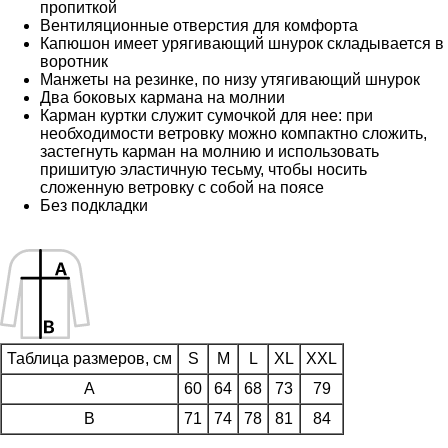
пропиткой
Вентиляционные отверстия для комфорта
Капюшон имеет урягивающий шнурок складывается в
воротник
Манжеты на резинке, по низу утягивающий шнурок
Два боковых кармана на молнии
Карман куртки служит сумочкой для нее: при
необходимости ветровку можно компактно сложить,
застегнуть карман на молнию и использовать
пришитую эластичную тесьму, чтобы носить
сложенную ветровку с собой на поясе
Без подкладки
Таблица размеров, см
S
M
L
XL
XXL
A
60
64
68
73
79
B
71
74
78
81
84