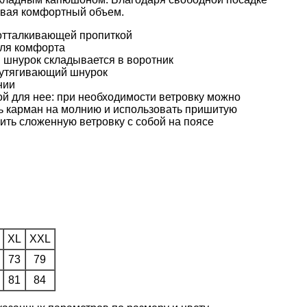
давая комфортный объем.
отталкивающей пропиткой
ля комфорта
шнурок складывается в воротник
 утягивающий шнурок
нии
ой для нее: при необходимости ветровку можно
ть карман на молнию и использовать пришитую
сить сложенную ветровку с собой на поясе
XL
XXL
73
79
81
84