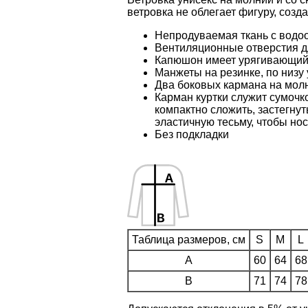
ветровка не облегает фигуру, соз
Непродуваемая ткань с водо
Вентиляционные отверстия д
Капюшон имеет урягивающий 
Манжеты на резинке, по низу
Два боковых кармана на мол
Карман куртки служит сумочк
компактно сложить, застегну
эластичную тесьму, чтобы но
Без подкладки
Таблица размеров, см
S
M
L
A
60
64
68
B
71
74
78