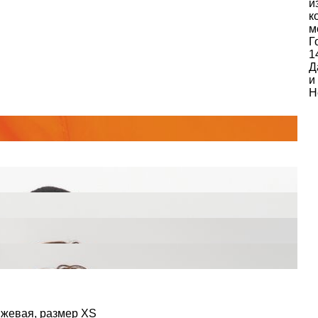
и
к
м
Г
1
Д
и
Н
нжевая, размер XS