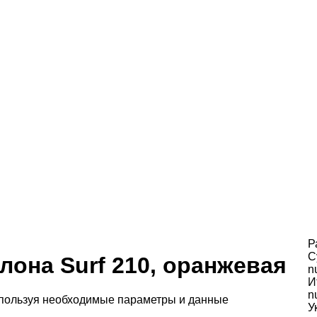
Р
С
лона Surf 210, оранжевая
n
И
n
спользуя необходимые параметры и данные
У