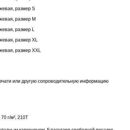
нжевая, размер S
нжевая, размер M
жевая, размер L
нжевая, размер XL
нжевая, размер XXL
печати или другую сопроводительную информацию
70 г/м², 210Т
 складным капюшоном. Благодаря свободной посадке