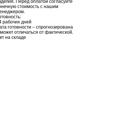
зделия. Перед оплатой согласуйте
онечную стоимость с нашим
енеджером.
отовность:
4 рабочих дней
ата готовности – спрогнозирована
 может отличаться от фактической.
ет на складе