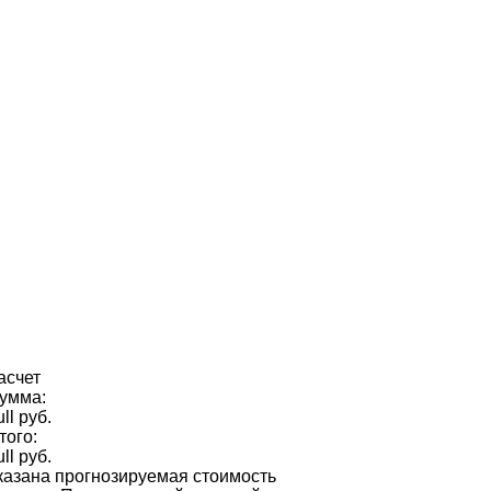
асчет
умма:
ull руб.
того:
ull руб.
казана прогнозируемая стоимость