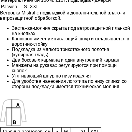
Материал
нейлон 100%, 210T; подкладка - джерси
Размер
S–XXL
Ветровка Mistral с подкладкой и дополнительной влаго- и
ветрозащитной обработкой.
Застежка-молния скрыта под ветрозащитной планкой
на кнопках
Капюшон имеет утягивающий шнур и складывается в
воротник-стойку
Подкладка из мягкого трикотажного полотна
(кулирная гладь)
Два боковых кармана и один внутренний карман
Манжеты на рукавах регулируются при помощи
кнопок
Утягивающий шнур по низу изделия
Для удобства нанесения логотипа по низу спинки со
стороны подкладки имеется техническая молния
Таблица размеров, см
S
M
L
XL
XXL