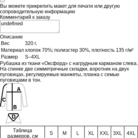
Вы можете прикрепить макет для печати или другую
сопроводительную информацию
Комментарий к заказу
Описание
Вес
320 г.
Материал
хлопок 70%; полиэстер 30%, плотность 135 г/м²
Размер
S–4XL
Рубашка из ткани «Оксфорд» с нагрудным карманом слева.
На спинке две симметричные складки, воротник на двух
пуговицах, регулируемые манжеты, планка с семью
пуговицами в тон.
Таблица
S
M
L
XL
XXL
3XL
4XL
размеров, см