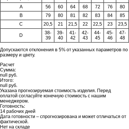
A
56
60
64
68
72
76
80
B
79
80
81
82
83
84
85
C
20,5
21
21,5
22
22,5
23
23,5
38-
39-
41-
42-
44-
45-
47-
D
39
40
42
43
45
46
48
Допускаются отклонения в 5% от указанных параметров по
размеру и цвету.
Расчет
Сумма:
null руб.
Итого:
null руб.
Указана прогнозируемая стоимость изделия. Перед
оплатой согласуйте конечную стоимость с нашим
менеджером.
Готовность:
14 рабочих дней
Дата готовности – спрогнозирована и может отличаться от
фактической.
Нет на складе