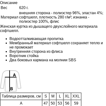
Описание
Вес
620 г.
внешняя сторона - полиэстер 96%, эластан 4%;
Материал
софтшелл, плотность 280 г/м²; изнанка -
полиэстер 100%, флис
Женская куртка из дышащего двухслойного материала
софтшелл.
Водоотталкивающая пропитка
Мембранный материал софтшелл сохраняет тепло и
не промокает
Внутренняя сторона из флиса
Воротник стойка
Два боковых кармана на молнии SBS
Таблица размеров, см
S
M
L
XL
XXL
A
47
50
53
56
59