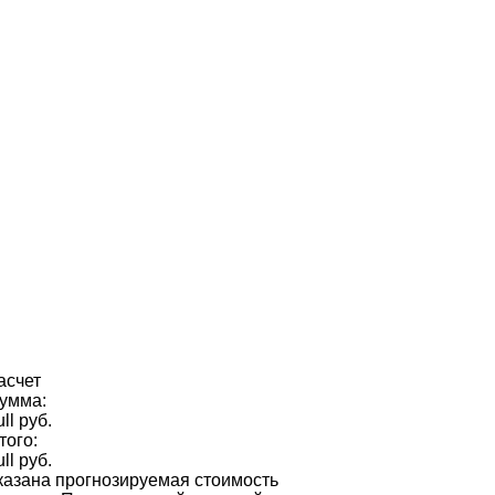
асчет
умма:
ull руб.
того:
ull руб.
казана прогнозируемая стоимость