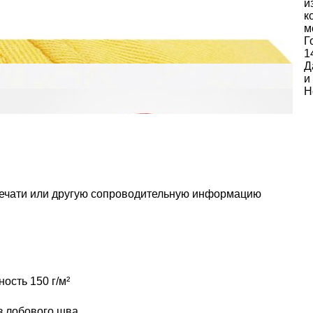
и
к
м
Г
1
Д
и
Н
печати или другую сопроводительную информацию
ность 150 г/м²
з лобового шва.