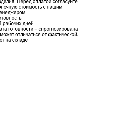
зделия. Перед оплатой согласуйте
онечную стоимость с нашим
енеджером.
отовность:
4 рабочих дней
ата готовности – спрогнозирована
 может отличаться от фактической.
ет на складе