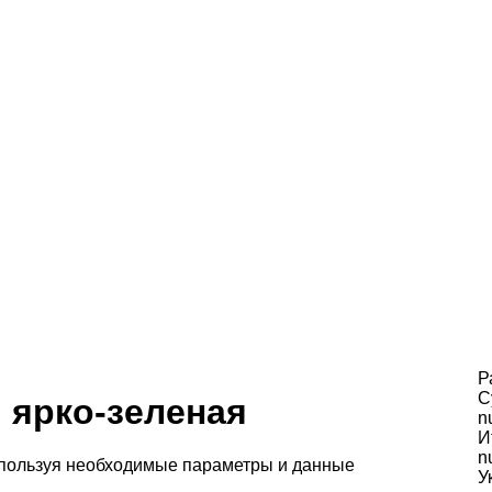
Р
С
 ярко-зеленая
n
И
n
спользуя необходимые параметры и данные
У