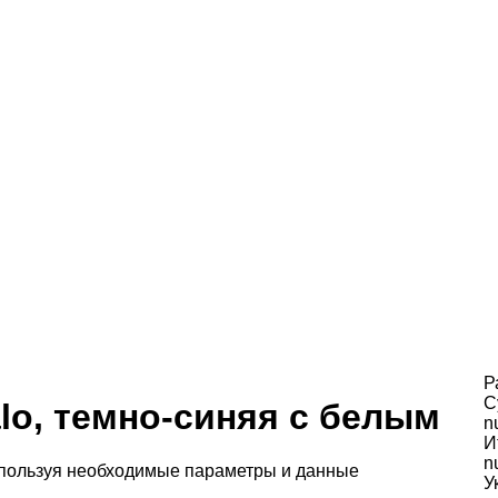
Р
С
lo, темно-синяя с белым
n
И
n
спользуя необходимые параметры и данные
У