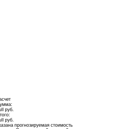
асчет
умма:
ull руб.
того:
ull руб.
казана прогнозируемая стоимость