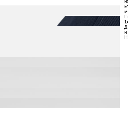
и
к
м
Г
1
Д
и
Н