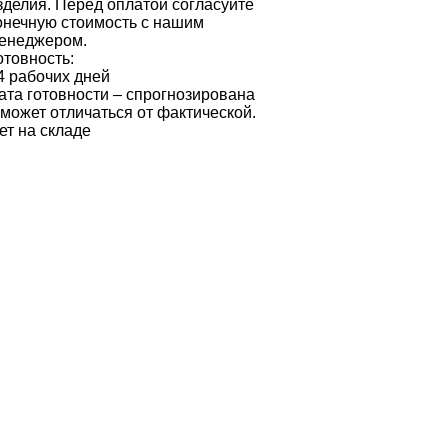
зделия. Перед оплатой согласуйте
онечную стоимость с нашим
енеджером.
отовность:
4 рабочих дней
ата готовности – спрогнозирована
 может отличаться от фактической.
ет на складе