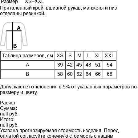
Размер
XS–XXL
Приталенный крой, вшивной рукав, манжеты и низ
отделаны резинкой.
Таблица размеров, см
XS
S
M
L
XL
XXL
A
39
42
45
48
51
54
B
58
60
62
64
66
68
Допускаются отклонения в 5% от указанных параметров по
размеру и цвету.
Расчет
Сумма:
null руб.
Итого:
null руб.
Указана прогнозируемая стоимость изделия. Перед
оплатой согласуйте конечную стоимость с нашим