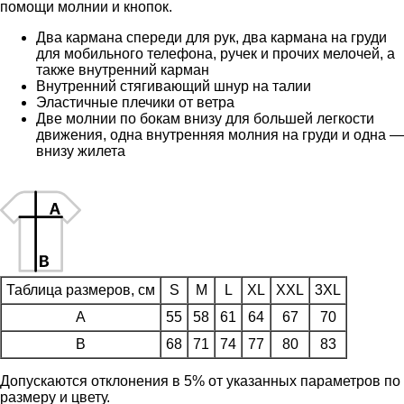
помощи молнии и кнопок.
Два кармана спереди для рук, два кармана на груди
для мобильного телефона, ручек и прочих мелочей, а
также внутренний карман
Внутренний стягивающий шнур на талии
Эластичные плечики от ветра
Две молнии по бокам внизу для большей легкости
движения, одна внутренняя молния на груди и одна —
внизу жилета
Таблица размеров, см
S
M
L
XL
XXL
3XL
A
55
58
61
64
67
70
B
68
71
74
77
80
83
Допускаются отклонения в 5% от указанных параметров по
размеру и цвету.