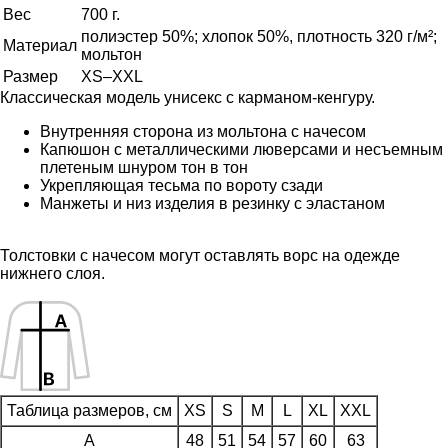
Вес
700 г.
полиэстер 50%; хлопок 50%, плотность 320 г/м²;
Материал
мольтон
Размер
XS–XXL
Классическая модель унисекс с карманом-кенгуру.
Внутренняя сторона из мольтона с начесом
Капюшон с металлическими люверсами и несъемным
плетеным шнуром тон в тон
Укрепляющая тесьма по вороту сзади
Манжеты и низ изделия в резинку с эластаном
Толстовки с начесом могут оставлять ворс на одежде
нижнего слоя.
Таблица размеров, см
XS
S
M
L
XL
XXL
A
48
51
54
57
60
63