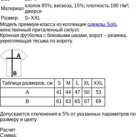
хлопок 85%; вискоза, 15%; плотность 190 г/м²;
Материал
джерси
Размер
S–XXL
Модель премиум-класса из коллекции
одежды Sols
,
женственный приталенный силуэт.
Кроеная футболка с боковыми швами, ворот – резинка,
укрепляющая тесьма по вороту.
Таблица размеров, см
S
M
L
XL
XXL
A
41
44
47
50
53
B
61
63
65
67
69
Допускаются отклонения в 5% от указанных параметров по
размеру и цвету
Расчет
Сумма: