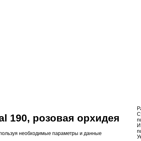
Р
С
al 190, розовая орхидея
n
И
n
спользуя необходимые параметры и данные
У