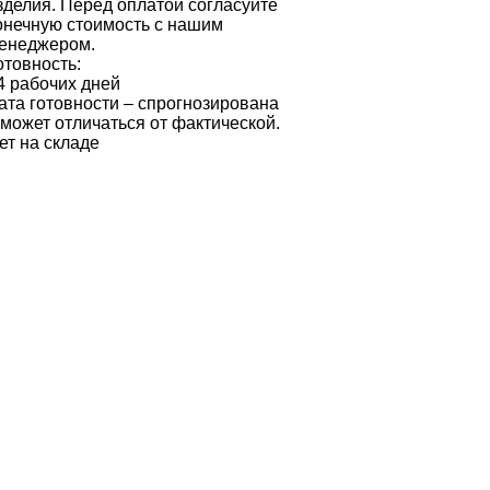
зделия. Перед оплатой согласуйте
онечную стоимость с нашим
енеджером.
отовность:
4 рабочих дней
ата готовности – спрогнозирована
 может отличаться от фактической.
ет на складе