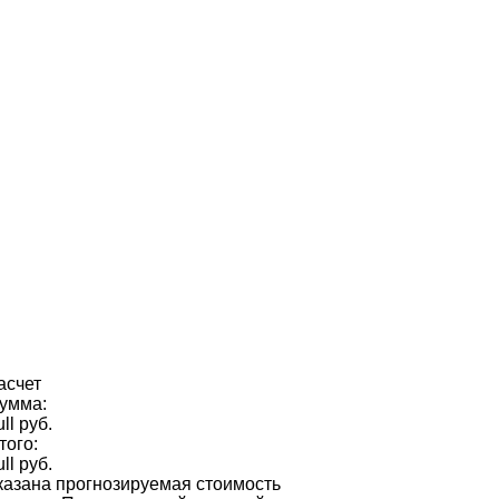
асчет
умма:
ull руб.
того:
ull руб.
казана прогнозируемая стоимость