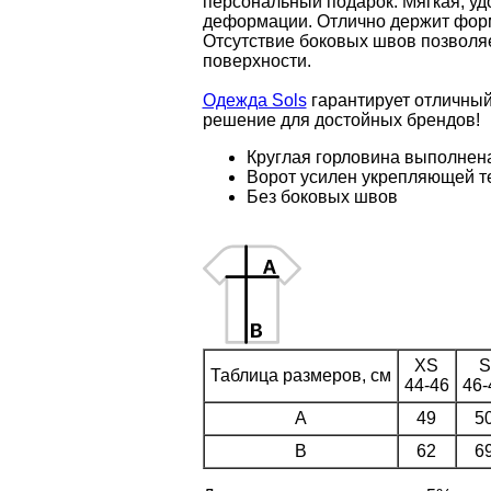
персональный подарок. Мягкая, у
деформации. Отлично держит форм
Отсутствие боковых швов позволяе
поверхности.
Одежда Sols
гарантирует отличный
решение для достойных брендов!
Круглая горловина выполнена
Ворот усилен укрепляющей т
Без боковых швов
XS
S
Таблица размеров, см
44-46
46-
A
49
5
B
62
6