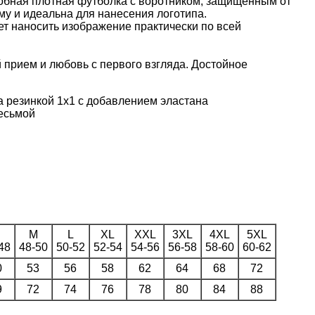
добная плотная футболка с воротником, защищенным от
у и идеальна для нанесения логотипа.
т наносить изображение практически по всей
 прием и любовь с первого взгляда. Достойное
 резинкой 1x1 с добавлением эластана
есьмой
M
L
XL
XXL
3XL
4XL
5XL
48
48-50
50-52
52-54
54-56
56-58
58-60
60-62
0
53
56
58
62
64
68
72
9
72
74
76
78
80
84
88