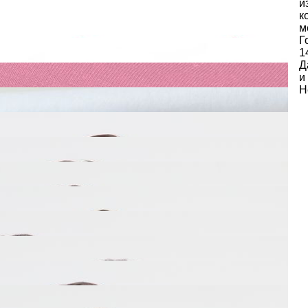
и
к
м
Г
1
Д
и
Н