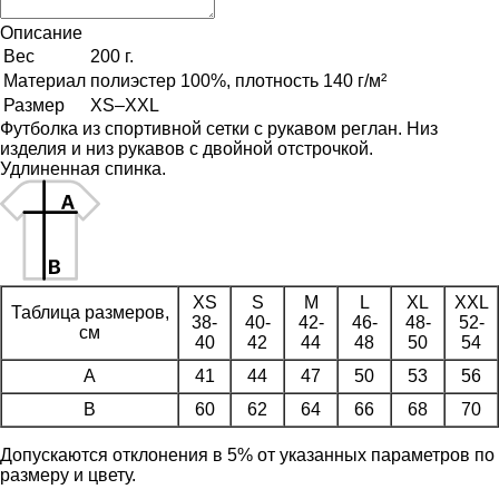
Описание
Вес
200 г.
Материал
полиэстер 100%, плотность 140 г/м²
Размер
XS–XXL
Футболка из спортивной сетки с рукавом реглан. Низ
изделия и низ рукавов с двойной отстрочкой.
Удлиненная спинка.
XS
S
M
L
XL
XXL
Таблица размеров,
38-
40-
42-
46-
48-
52-
см
40
42
44
48
50
54
A
41
44
47
50
53
56
B
60
62
64
66
68
70
Допускаются отклонения в 5% от указанных параметров по
размеру и цвету.