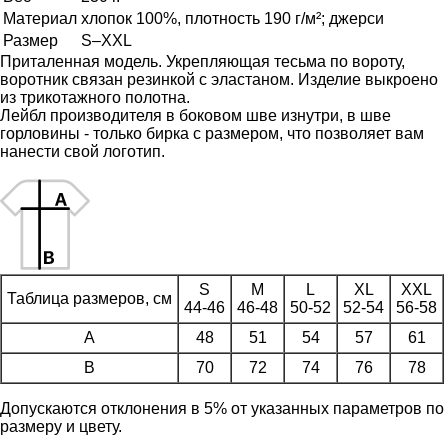
Материал
хлопок 100%, плотность 190 г/м²; джерси
Размер
S–XXL
Приталенная модель. Укрепляющая тесьма по вороту,
воротник связан резинкой с эластаном. Изделие выкроено
из трикотажного полотна.
Лейбл производителя в боковом шве изнутри, в шве
горловины - только бирка с размером, что позволяет вам
нанести свой логотип.
S
M
L
XL
XXL
Таблица размеров, см
44-46
46-48
50-52
52-54
56-58
A
48
51
54
57
61
B
70
72
74
76
78
Допускаются отклонения в 5% от указанных параметров по
размеру и цвету.