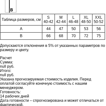
S
M
L
XL
XXL
Таблица размеров, см
40-42
42-44
46-48
48-50
50-52
A
44
47
50
53
56
B
66
68
70
72
75
Допускаются отклонения в 5% от указанных параметров по
размеру и цвету.
Расчет
Сумма:
null руб.
Итого:
null руб.
Указана прогнозируемая стоимость изделия. Перед
оплатой согласуйте конечную стоимость с нашим
менеджером.
Готовность:
14 рабочих дней
Дата готовности – спрогнозирована и может отличаться от
фактической.