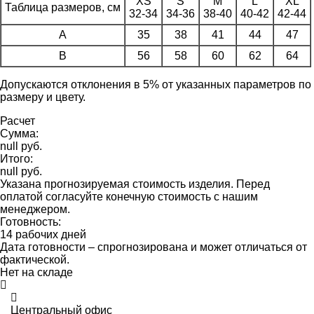
XS
S
M
L
XL
Таблица размеров, см
32-34
34-36
38-40
40-42
42-44
A
35
38
41
44
47
B
56
58
60
62
64
Допускаются отклонения в 5% от указанных параметров по
размеру и цвету.
Расчет
Сумма:
null руб.
Итого:
null руб.
Указана прогнозируемая стоимость изделия. Перед
оплатой согласуйте конечную стоимость с нашим
менеджером.
Готовность:
14 рабочих дней
Дата готовности – спрогнозирована и может отличаться от
фактической.
Нет на складе
Центральный офис