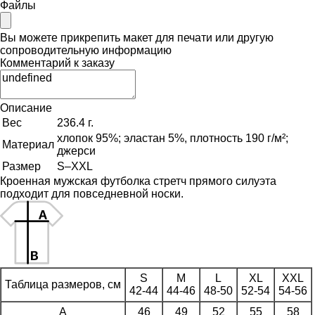
Файлы
Вы можете прикрепить макет для печати или другую
сопроводительную информацию
Комментарий к заказу
Описание
Вес
236.4 г.
хлопок 95%; эластан 5%, плотность 190 г/м²;
Материал
джерси
Размер
S–XXL
Кроенная мужская футболка стретч прямого силуэта
подходит для повседневной носки.
S
M
L
XL
XXL
Таблица размеров, см
42-44
44-46
48-50
52-54
54-56
A
46
49
52
55
58