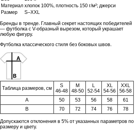
Материал
хлопок 100%, плотность 150 г/м²; джерси
Размер
S–XXL
Бренды в тренде. Главный секрет настоящих победителей
— футболка с V-образный вырезом, который украшает
любую фигуру.
Футболка классического стиля без боковых швов.
S
M
L
XL
XXL
Таблица размеров, см
46-48
48-50
52-54
54-56
56-58
A
50
53
56
58
61
B
70
72
74
76
78
Допускаются отклонения в 5% от указанных параметров по
размеру и цвету.