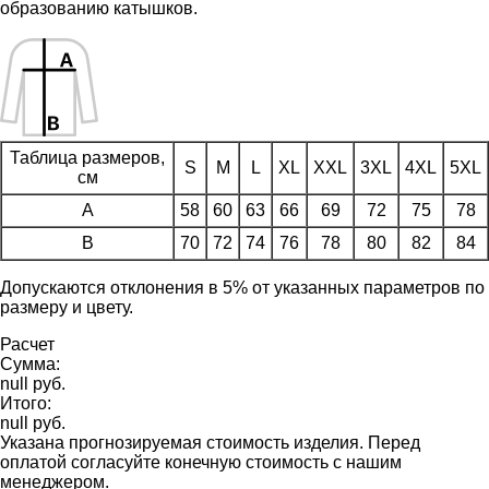
образованию катышков.
Таблица размеров,
S
M
L
XL
XXL
3XL
4XL
5XL
см
A
58
60
63
66
69
72
75
78
B
70
72
74
76
78
80
82
84
Допускаются отклонения в 5% от указанных параметров по
размеру и цвету.
Расчет
Сумма:
null руб.
Итого:
null руб.
Указана прогнозируемая стоимость изделия. Перед
оплатой согласуйте конечную стоимость с нашим
менеджером.