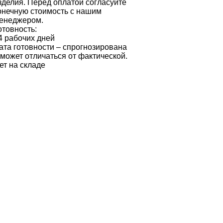
зделия. Перед оплатой согласуйте
онечную стоимость с нашим
енеджером.
отовность:
4 рабочих дней
ата готовности – спрогнозирована
 может отличаться от фактической.
ет на складе