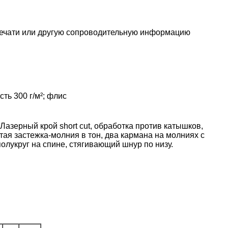
печати или другую сопроводительную информацию
ть 300 г/м²; флис
азерный крой short cut, обработка против катышков,
тая застежка-молния в тон, два кармана на молниях с
олукруг на спине, стягивающий шнур по низу.
.