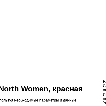
Р
С
North Women, красная
n
И
n
спользуя необходимые параметры и данные
У