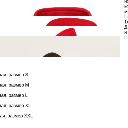
и
к
м
Г
1
Д
и
Н
ная, размер S
ная, размер M
ная, размер L
ная, размер XL
ая, размер XXL