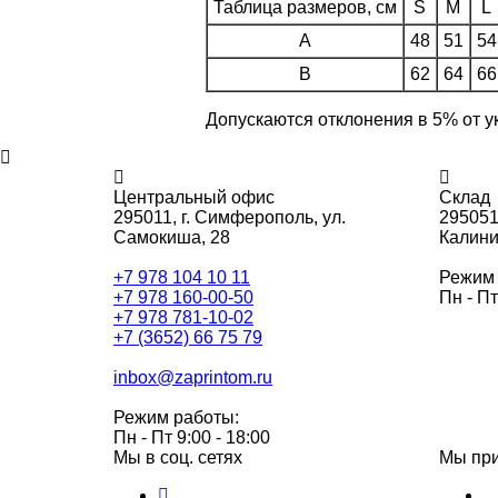
Таблица размеров, см
S
M
L
A
48
51
54
B
62
64
66
Допускаются отклонения в 5% от у
Центральный офис
Склад
295011,
г. Симферополь, ул.
295051
Самокиша, 28
Калини
+7 978 104 10 11
Режим 
+7 978 160-00-50
Пн - Пт
+7 978 781-10-02
+7 (3652) 66 75 79
inbox@zaprintom.ru
Режим работы:
Пн - Пт 9:00 - 18:00
Мы в соц. сетях
Мы пр