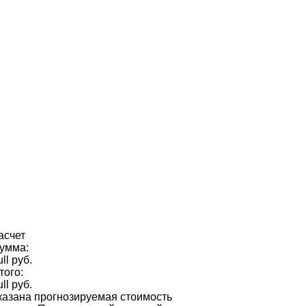
асчет
умма:
ull руб.
того:
ull руб.
казана прогнозируемая стоимость