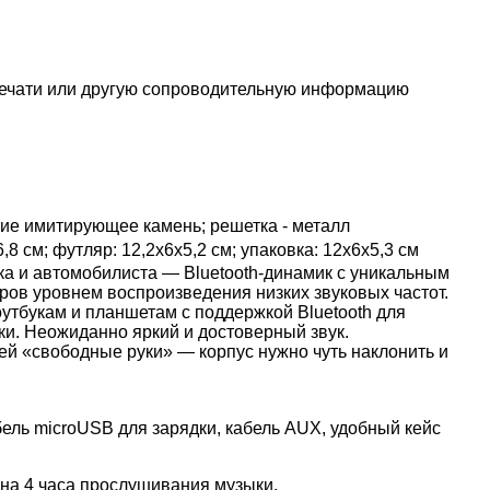
печати или другую сопроводительную информацию
ытие имитирующее камень; решетка - металл
,8 см; футляр: 12,2х6х5,2 см; упаковка: 12х6х5,3 см
а и автомобилиста — Bluetooth-динамик c уникальным
ов уровнем воспроизведения низких звуковых частот.
тбукам и планшетам с поддержкой Bluetooth для
и. Неожиданно яркий и достоверный звук.
й «свободные руки» — корпус нужно чуть наклонить и
абель microUSB для зарядки, кабель AUX, удобный кейс
на 4 часа прослушивания музыки.