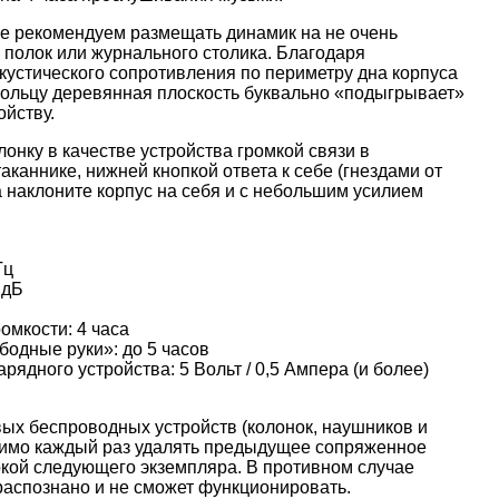
те рекомендуем размещать динамик на не очень
полок или журнального столика. Благодаря
кустического сопротивления по периметру дна корпуса
ольцу деревянная плоскость буквально «подыгрывает»
йству.
онку в качестве устройства громкой связи в
аканнике, нижней кнопкой ответа к себе (гнездами от
а наклоните корпус на себя и с небольшим усилием
Гц
 дБ
омкости: 4 часа
одные руки»: до 5 часов
ядного устройства: 5 Вольт / 0,5 Ампера (и более)
ых беспроводных устройств (колонок, наушников и
одимо каждый раз удалять предыдущее сопряженное
ркой следующего экземпляра. В противном случае
 распознано и не сможет функционировать.