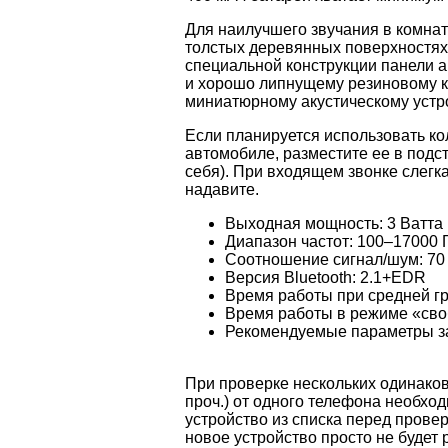
Для наилучшего звучания в комна
толстых деревянных поверхностях 
специальной конструкции панели а
и хорошо липнущему резиновому к
миниатюрному акустическому устро
Если планируется использовать кол
автомобиле, разместите ее в подст
себя). При входящем звонке слегк
надавите.
Выходная мощность: 3 Ватта
Диапазон частот: 100–17000 
Соотношение сигнал/шум: 70
Версия Bluetooth: 2.1+EDR
Время работы при средней гр
Время работы в режиме «своб
Рекомендуемые параметры зар
При проверке нескольких одинаков
проч.) от одного телефона необх
устройство из списка перед прове
новое устройство просто не будет