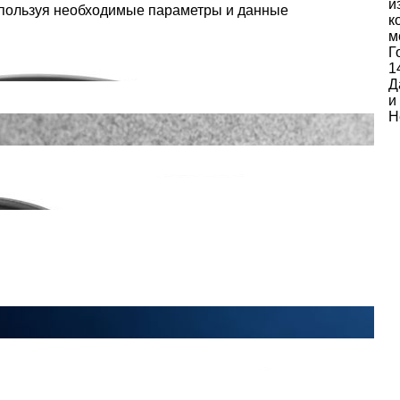
и
спользуя необходимые параметры и данные
к
м
Г
1
Д
и
Н