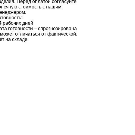
зделия. Перед оплатой согласуйте
онечную стоимость с нашим
енеджером.
отовность:
4 рабочих дней
ата готовности – спрогнозирована
 может отличаться от фактической.
ет на складе