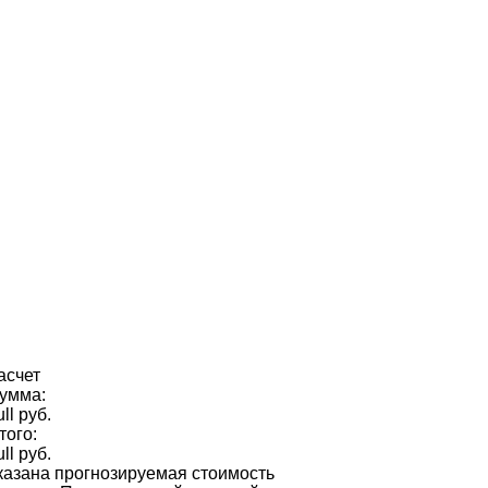
асчет
умма:
ull руб.
того:
ull руб.
казана прогнозируемая стоимость