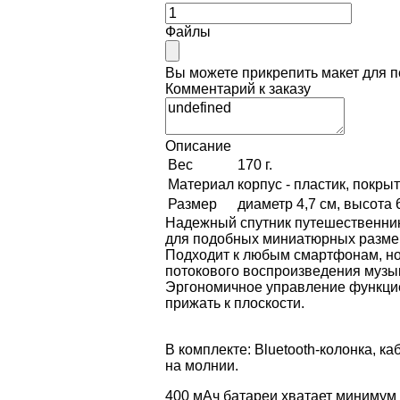
Файлы
Вы можете прикрепить макет для 
Комментарий к заказу
Описание
Вес
170 г.
Материал
корпус - пластик, покр
Размер
диаметр 4,7 см, высота 6
Надежный спутник путешественник
для подобных миниатюрных размер
Подходит к любым смартфонам, ноу
потокового воспроизведения музык
Эргономичное управление функцие
прижать к плоскости.
В комплекте: Bluetooth-колонка, к
на молнии.
400 мАч батареи хватает минимум 