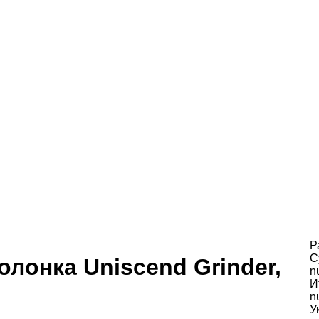
Р
С
лонка Uniscend Grinder,
n
И
n
У