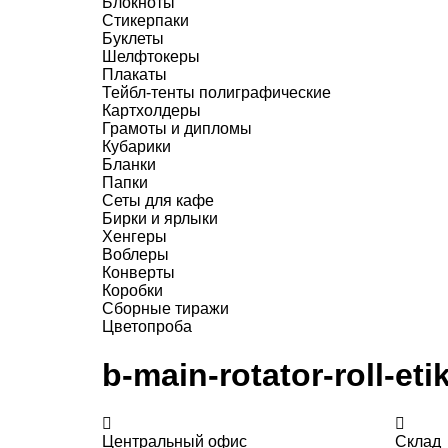
Блокноты
Стикерпаки
Буклеты
Шелфтокеры
Плакаты
Тейбл-тенты полиграфические
Картхолдеры
Грамоты и дипломы
Кубарики
Бланки
Папки
Сеты для кафе
Бирки и ярлыки
Хенгеры
Воблеры
Конверты
Коробки
Сборные тиражи
Цветопроба
b-main-rotator-roll-eti
Центральный офис
Склад