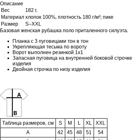
Описание
Вес
182 г.
Материал
хлопок 100%, плотность 180 г/м²; пике
Размер
S–XXL
Базовая женская рубашка поло приталенного силуэта.
Планка с 3 пуговицами тон в тон
Укрепляющая тесьма по вороту
Ворот выполнен резинкой 1х1
Запасная пуговица на внутренней боковой строчке
изделия
Двойная строчка по низу изделия
Таблица размеров, см
S
M
L
XL
XXL
A
42
45
48
51
54