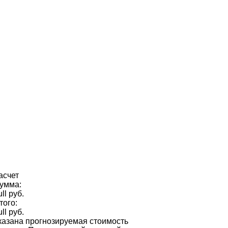
асчет
умма:
ull руб.
того:
ull руб.
казана прогнозируемая стоимость