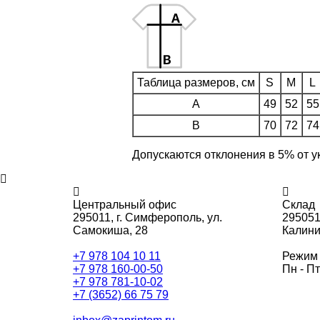
Таблица размеров, см
S
M
L
A
49
52
55
B
70
72
74
Допускаются отклонения в 5% от у
Центральный офис
Склад
295011,
г. Симферополь, ул.
295051
Самокиша, 28
Калини
+7 978 104 10 11
Режим 
+7 978 160-00-50
Пн - Пт
+7 978 781-10-02
+7 (3652) 66 75 79