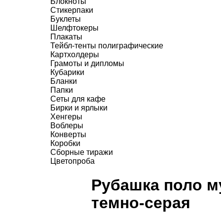
Блокноты
Стикерпаки
Буклеты
Шелфтокеры
Плакаты
Тейбл-тенты полиграфические
Картхолдеры
Грамоты и дипломы
Кубарики
Бланки
Папки
Сеты для кафе
Бирки и ярлыки
Хенгеры
Воблеры
Конверты
Коробки
Сборные тиражи
Цветопроба
Рубашка поло му
темно-серая