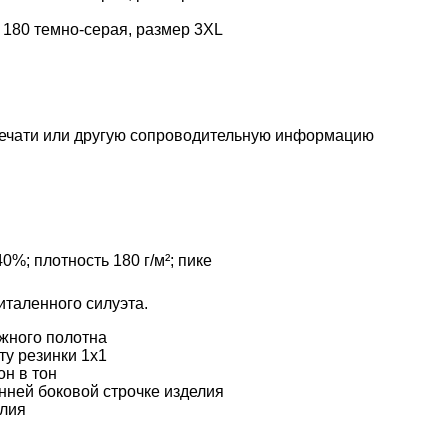
 180 темно-серая, размер 3XL
печати или другую сопроводительную информацию
0%; плотность 180 г/м²; пике
таленного силуэта.
жного полотна
у резинки 1х1
он в тон
нней боковой строчке изделия
елия