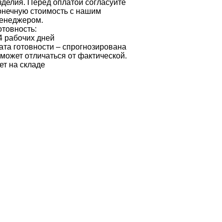
зделия. Перед оплатой согласуйте
онечную стоимость с нашим
енеджером.
отовность:
4 рабочих дней
ата готовности – спрогнозирована
 может отличаться от фактической.
ет на складе