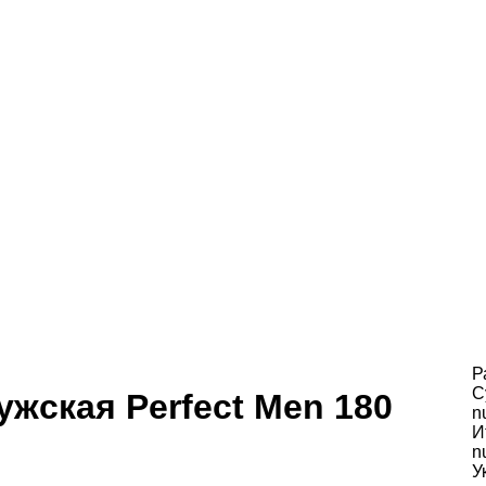
Р
С
жская Perfect Men 180
n
И
n
У