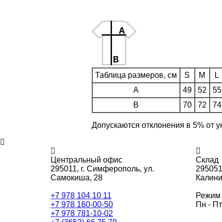
Таблица размеров, см
S
M
L
A
49
52
55
B
70
72
74
Допускаются отклонения в 5% от у
Центральный офис
Склад
295011,
г. Симферополь, ул.
295051
Самокиша, 28
Калини
+7 978 104 10 11
Режим 
+7 978 160-00-50
Пн - Пт
+7 978 781-10-02