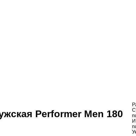
Р
С
ужская Performer Men 180
n
И
n
У