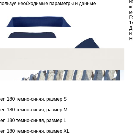
и
спользуя необходимые параметры и данные
к
м
Г
1
Д
и
Н
en 180 темно-синяя, размер S
en 180 темно-синяя, размер M
en 180 темно-синяя, размер L
en 180 темно-синяя, размер XL