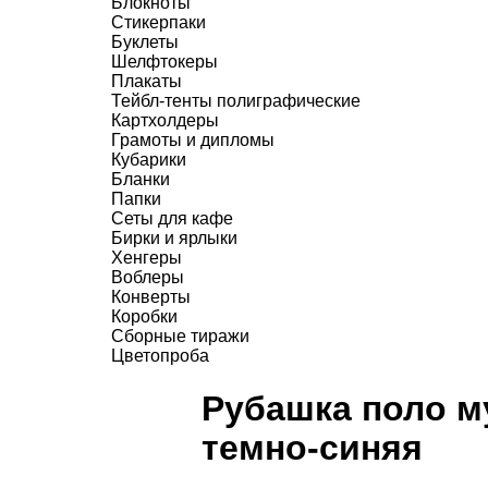
Блокноты
Стикерпаки
Буклеты
Шелфтокеры
Плакаты
Тейбл-тенты полиграфические
Картхолдеры
Грамоты и дипломы
Кубарики
Бланки
Папки
Сеты для кафе
Бирки и ярлыки
Хенгеры
Воблеры
Конверты
Коробки
Сборные тиражи
Цветопроба
Рубашка поло м
темно-синяя