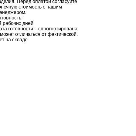
зделия. Перед оплатой согласуйте
онечную стоимость с нашим
енеджером.
отовность:
4 рабочих дней
ата готовности – спрогнозирована
 может отличаться от фактической.
ет на складе