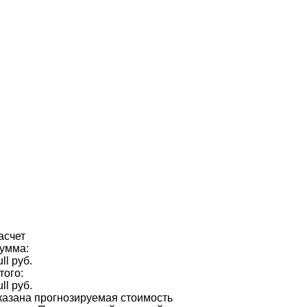
асчет
умма:
ull руб.
того:
ull руб.
казана прогнозируемая стоимость