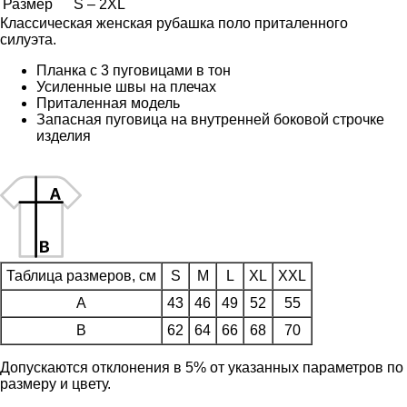
Размер
S – 2XL
Классическая женская рубашка поло приталенного
силуэта.
Планка с 3 пуговицами в тон
Усиленные швы на плечах
Приталенная модель
Запасная пуговица на внутренней боковой строчке
изделия
Таблица размеров, см
S
M
L
XL
XXL
A
43
46
49
52
55
B
62
64
66
68
70
Допускаются отклонения в 5% от указанных параметров по
размеру и цвету.