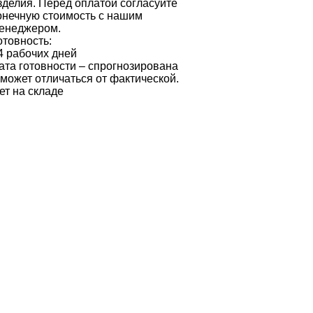
зделия. Перед оплатой согласуйте
онечную стоимость с нашим
енеджером.
отовность:
4 рабочих дней
ата готовности – спрогнозирована
 может отличаться от фактической.
ет на складе