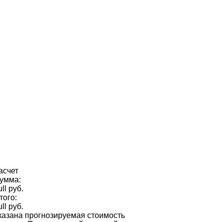
асчет
умма:
ull руб.
того:
ull руб.
казана прогнозируемая стоимость