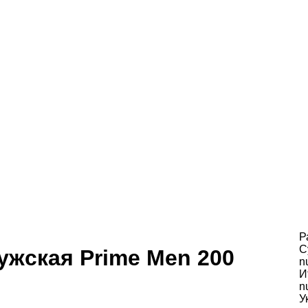
Р
С
ужская Prime Men 200
n
И
n
У