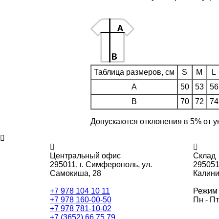
Таблица размеров, см
S
M
L
A
50
53
56
B
70
72
74
Допускаются отклонения в 5% от у
Центральный офис
Склад
295011,
г. Симферополь, ул.
295051
Самокиша, 28
Калини
+7 978 104 10 11
Режим 
+7 978 160-00-50
Пн - Пт
+7 978 781-10-02
+7 (3652) 66 75 79