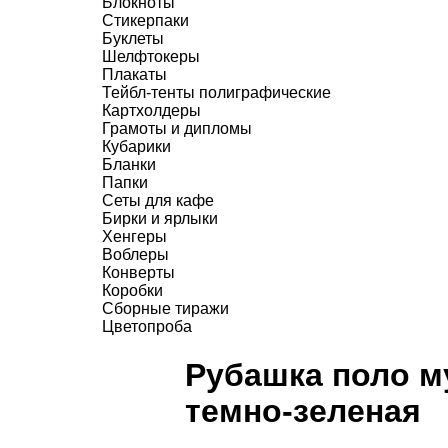
Блокноты
Стикерпаки
Буклеты
Шелфтокеры
Плакаты
Тейбл-тенты полиграфические
Картхолдеры
Грамоты и дипломы
Кубарики
Бланки
Папки
Сеты для кафе
Бирки и ярлыки
Хенгеры
Воблеры
Конверты
Коробки
Сборные тиражи
Цветопроба
Рубашка поло м
темно-зеленая