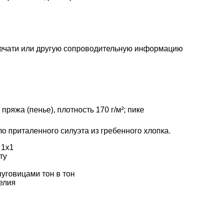
печати или другую сопроводительную информацию
пряжа (пенье), плотность 170 г/м²; пике
о приталенного силуэта из гребенного хлопка.
 1х1
ту
уговицами тон в тон
елия