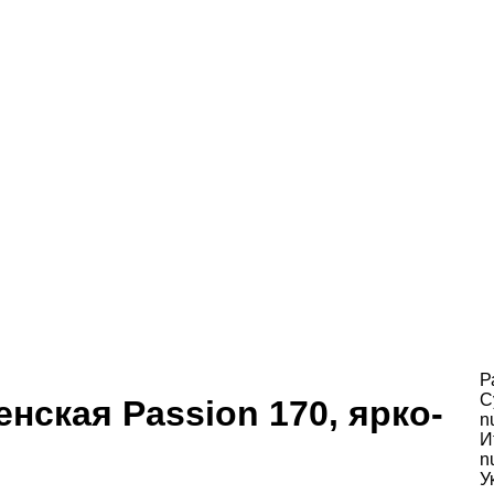
Р
С
нская Passion 170, ярко-
n
И
n
У