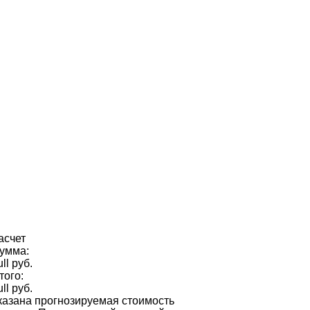
асчет
умма:
ull руб.
того:
ull руб.
казана прогнозируемая стоимость