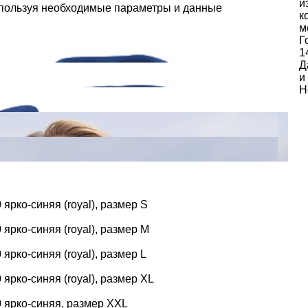
и
спользуя необходимые параметры и данные
к
м
Г
1
Д
и
Н
ярко-синяя (royal), размер S
ярко-синяя (royal), размер M
ярко-синяя (royal), размер L
ярко-синяя (royal), размер XL
 ярко-синяя, размер XXL