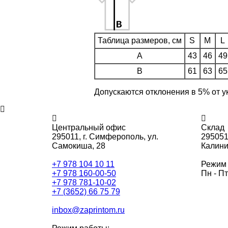
Таблица размеров, см
S
M
L
A
43
46
49
B
61
63
65
Допускаются отклонения в 5% от у
Центральный офис
Склад
295011,
г. Симферополь, ул.
295051
Самокиша, 28
Калини
+7 978 104 10 11
Режим 
+7 978 160-00-50
Пн - Пт
+7 978 781-10-02
+7 (3652) 66 75 79
inbox@zaprintom.ru