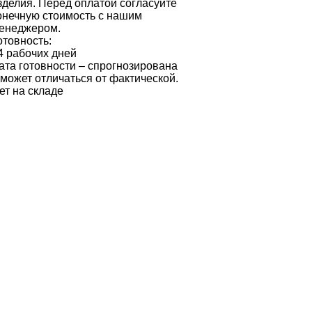
зделия. Перед оплатой согласуйте
онечную стоимость с нашим
енеджером.
отовность:
4 рабочих дней
ата готовности – спрогнозирована
 может отличаться от фактической.
ет на складе