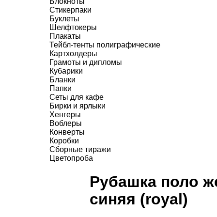
Блокноты
Стикерпаки
Буклеты
Шелфтокеры
Плакаты
Тейбл-тенты полиграфические
Картхолдеры
Грамоты и дипломы
Кубарики
Бланки
Папки
Сеты для кафе
Бирки и ярлыки
Хенгеры
Воблеры
Конверты
Коробки
Сборные тиражи
Цветопроба
Рубашка поло же
синяя (royal)