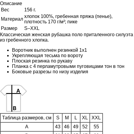
Описание
Вес
156 г.
хлопок 100%, гребенная пряжа (пенье),
Материал
плотность 170 г/м²; пике
Размер
S–XXL
Классическая женская рубашка поло приталенного силуэта
из гребенного хлопка.
Воротник выполнен резинкой 1х1
Укрепляющая тесьма по вороту
Плоская резинка по рукаву
Планка с 4 перламутровыми пуговицами тон в тон
Боковые разрезы по низу изделия
Таблица размеров, см
S
M
L
XL
XXL
A
43
46
49
52
55