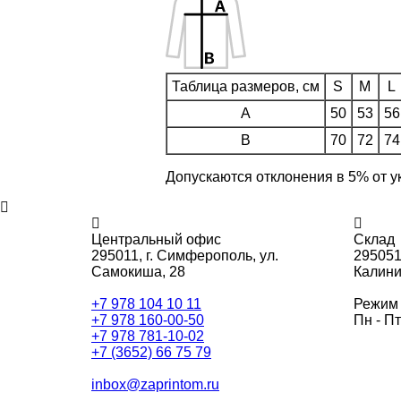
Таблица размеров, см
S
M
L
A
50
53
56
B
70
72
74
Допускаются отклонения в 5% от у
Центральный офис
Склад
295011,
г. Симферополь, ул.
295051
Самокиша, 28
Калини
+7 978 104 10 11
Режим 
+7 978 160-00-50
Пн - Пт
+7 978 781-10-02
+7 (3652) 66 75 79
inbox@zaprintom.ru