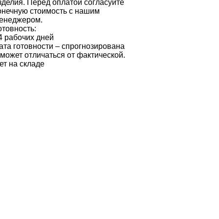
зделия. Перед оплатой согласуйте
онечную стоимость с нашим
енеджером.
отовность:
4 рабочих дней
ата готовности – спрогнозирована
 может отличаться от фактической.
ет на складе