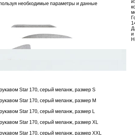
и
спользуя необходимые параметры и данные
к
м
Г
1
Д
и
Н
укавом Star 170, серый меланж, размер S
укавом Star 170, серый меланж, размер M
укавом Star 170, серый меланж, размер L
укавом Star 170, серый меланж, размер XL
укавом Star 170, серый меланж, размер XXL