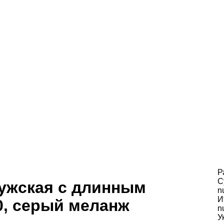
Р
С
ужская с длинным
n
И
0, серый меланж
n
У