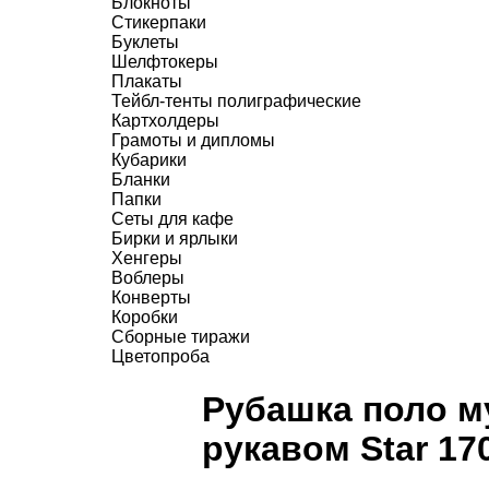
Блокноты
Стикерпаки
Буклеты
Шелфтокеры
Плакаты
Тейбл-тенты полиграфические
Картхолдеры
Грамоты и дипломы
Кубарики
Бланки
Папки
Сеты для кафе
Бирки и ярлыки
Хенгеры
Воблеры
Конверты
Коробки
Сборные тиражи
Цветопроба
Рубашка поло м
рукавом Star 17