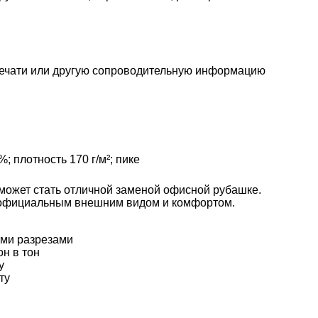
печати или другую сопроводительную информацию
; плотность 170 г/м²; пике
может стать отличной заменой офисной рубашке.
официальным внешним видом и комфортом.
ыми разрезами
н в тон
у
ту