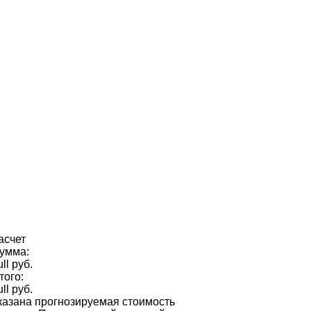
асчет
умма:
ull руб.
того:
ull руб.
казана прогнозируемая стоимость