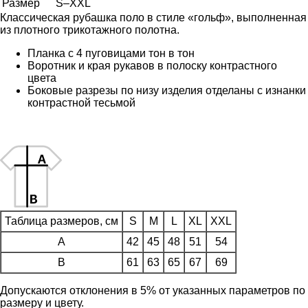
Размер
S–XXL
Классическая рубашка поло в стиле «гольф», выполненная
из плотного трикотажного полотна.
Планка с 4 пуговицами тон в тон
Воротник и края рукавов в полоску контрастного
цвета
Боковые разрезы по низу изделия отделаны с изнанки
контрастной тесьмой
Таблица размеров, см
S
M
L
XL
XXL
A
42
45
48
51
54
B
61
63
65
67
69
Допускаются отклонения в 5% от указанных параметров по
размеру и цвету.